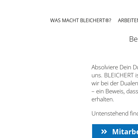
Zum
Inhalt
springen
WAS MACHT BLEICHERT®?
ARBEITE
Be
Absolviere Dein D
uns. BLEICHERT is
wir bei der Duale
– ein Beweis, das
erhalten.
Untenstehend find
Mitarbe