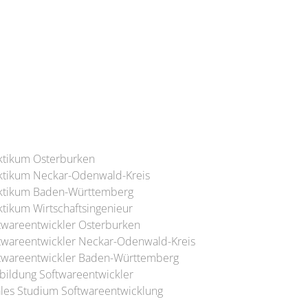
Tel: (+49) 6291 93-0
Mail:
info@bleichert.de
ktikum Osterburken
ktikum Neckar-Odenwald-Kreis
ktikum Baden-Württemberg
ktikum Wirtschaftsingenieur
twareentwickler Osterburken
twareentwickler Neckar-Odenwald-Kreis
twareentwickler Baden-Württemberg
bildung Softwareentwickler
les Studium Softwareentwicklung