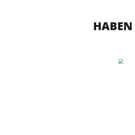
HABEN 
BLEIC
Hans-U
D-7470