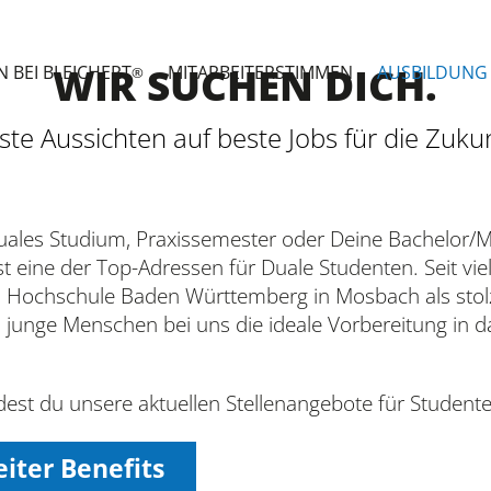
WIR SUCHEN DICH.
N BEI BLEICHERT
MITARBEITERSTIMMEN
AUSBILDUNG 
®
ste Aussichten auf beste Jobs für die Zukun
uales Studium, Praxissemester oder Deine Bachelor/M
t eine der Top-Adressen für Duale Studenten. Seit vie
n Hochschule Baden Württemberg in Mosbach als stolz
s junge Menschen bei uns die ideale Vorbereitung in 
est du unsere aktuellen Stellenangebote für Studente
iter Benefits