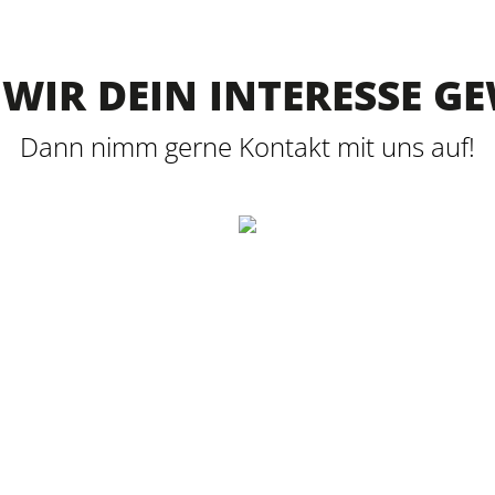
WIR DEIN INTERESSE G
Dann nimm gerne Kontakt mit uns auf!
HERT Automation GmbH & Co. KG
lrich-Breymann-Straße 35
6 Osterburken