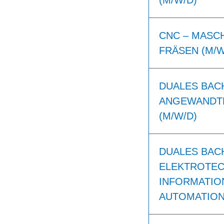
(M/W/D)
CNC – MASC
FRÄSEN (M/W
DUALES BAC
ANGEWANDTE
(M/W/D)
DUALES BAC
ELEKTROTEC
INFORMATIO
AUTOMATION