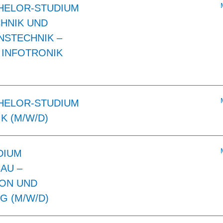
HELOR-STUDIUM
HNIK UND
NSTECHNIK –
 INFOTRONIK
HELOR-STUDIUM
K (M/W/D)
DIUM
AU –
ON UND
G (M/W/D)