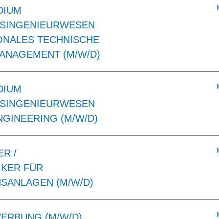
DIUM
SINGENIEURWESEN
IONALES TECHNISCHE
ANAGEMENT (M/W/D)
DIUM
SINGENIEURWESEN
NGINEERING (M/W/D)
R /
KER FÜR
SANLAGEN (M/W/D)
WERBUNG (M/W/D)