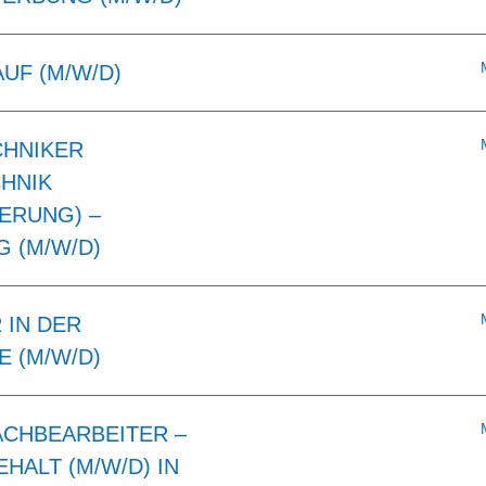
AUF (M/W/D)
CHNIKER
HNIK
ERUNG) –
 (M/W/D)
 IN DER
 (M/W/D)
CHBEARBEITER –
HALT (M/W/D) IN