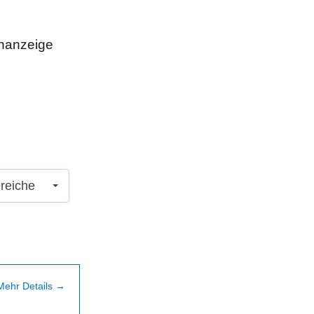
enanzeige
ereiche
he
Mehr Details