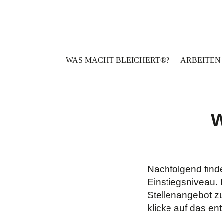
Zum
Inhalt
springen
WAS MACHT BLEICHERT®?
ARBEITEN 
W
Nachfolgend finde
Einstiegsniveau. 
Stellenangebot zu
klicke auf das e