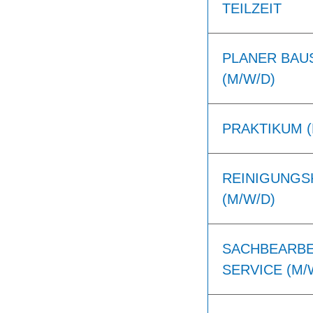
TEILZEIT
PLANER BAU
(M/W/D)
PRAKTIKUM (
REINIGUNGSK
(M/W/D)
SACHBEARBE
SERVICE (M/