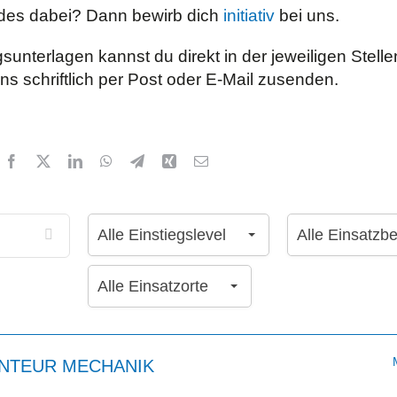
ndes dabei? Dann bewirb dich
initiativ
bei uns.
unterlagen kannst du direkt in der jeweiligen Stell
s schriftlich per Post oder E-Mail zusenden.
Alle
Alle
Alle Einstiegslevel
Alle Einsatzb
Einstiegslevel
Einsatzbereic
Alle
Alle Einsatzorte
Einsatzorte
NTEUR MECHANIK