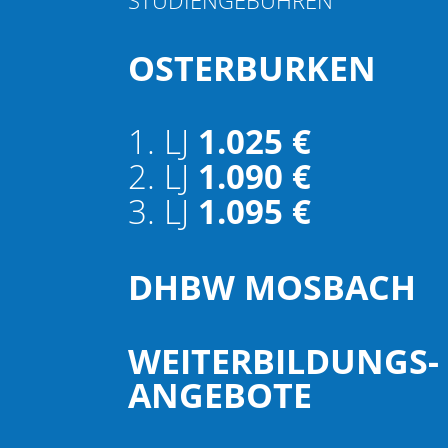
STUDIENGEBÜHREN
OSTERBURKEN
1. LJ
1.025 €
2. LJ
1.090 €
3. LJ
1.095 €
DHBW MOSBACH
WEITERBILDUNGS­
ANGEBOTE