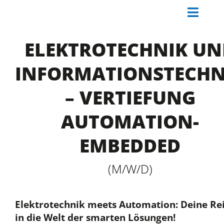
Zum
Toggl
Inhalt
springen
Naviga
WAS MACHT BLEICHERT®?
ELEKTROTECHNIK UN
ARBEITEN BEI BLEICHERT
®
INFORMATIONSTECHN
MITARBEITERSTIMMEN
– VERTIEFUNG
AUSBILDUNG / STUDIUM
AUTOMATION-
JOBS
EMBEDDED
WIE BEWERBEN?
(M/W/D)
Elektrotechnik meets Automation: Deine Re
in die Welt der smarten Lösungen!