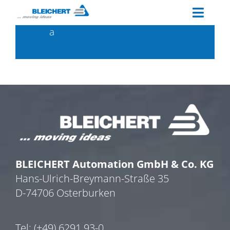
Zum
Toggl
Inhalt
a
springen
Naviga
WAS MACHT BLEICHERT®?
ARBEITEN BEI BLEICHERT
®
MITARBEITERSTIMMEN
AUSBILDUNG / STUDIUM
JOBS
WIE BEWERBEN?
BLEICHERT Automation GmbH & Co. KG
Hans-Ulrich-Breymann-Straße 35
D-74706 Osterburken
Tel: (+49) 6291 93-0