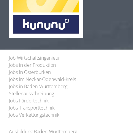
Job Wirtschaftsingenieur
Jobs in der Produktion
Jobs in Osterburken
Jobs im Neckar-Odenwald-Kreis
Jobs in Baden-Württemberg
Stellenausschreibung
Jobs Fördertechnik
Jobs Transporttechnik
Jobs Verkettungstechnik
Ausbildung Baden-Württemberg