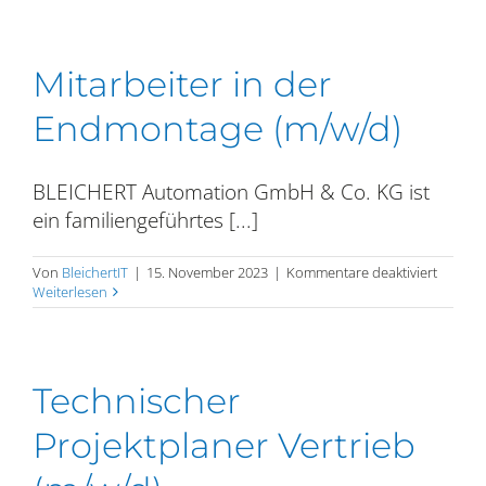
technis
Produkt
(Maschi
u.
Mitarbeiter in der
Anlagen
(m/w/d)
Endmontage (m/w/d)
BLEICHERT Automation GmbH & Co. KG ist
ein familiengeführtes [...]
für
Von
BleichertIT
|
15. November 2023
|
Kommentare deaktiviert
Mitarbe
Weiterlesen
in
der
Endmon
(m/w/d)
Technischer
Projektplaner Vertrieb