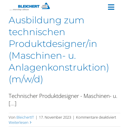
Zum
Toggl
Inhalt
Ausbildung zum
springen
Naviga
WAS MACHT BLEICHERT®?
technischen
ARBEITEN BEI BLEICHERT
®
Produktdesigner/in
MITARBEITERSTIMMEN
(Maschinen- u.
AUSBILDUNG / STUDIUM
Anlagenkonstruktion)
JOBS
(m/w/d)
WIE BEWERBEN?
Technischer Produktdesigner - Maschinen- u.
[...]
für
Von
BleichertIT
|
17. November 2023
|
Kommentare deaktiviert
Ausbil
Weiterlesen
zum