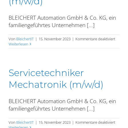
(m/w/d)
BLEICHERT Automation GmbH & Co. KG, ein
familiengeführtes Unternehmen [...]
für
Von
BleichertIT
|
15. November 2023
|
Kommentare deaktiviert
Technis
Weiterlesen
Projekt
Vertrie
(m/w/d)
Servicetechniker
Mechatronik (m/w/d)
BLEICHERT Automation GmbH & Co. KG, ein
familiengeführtes Unternehmen [...]
für
Von
BleichertIT
|
15. November 2023
|
Kommentare deaktiviert
Service
Weiterlesen