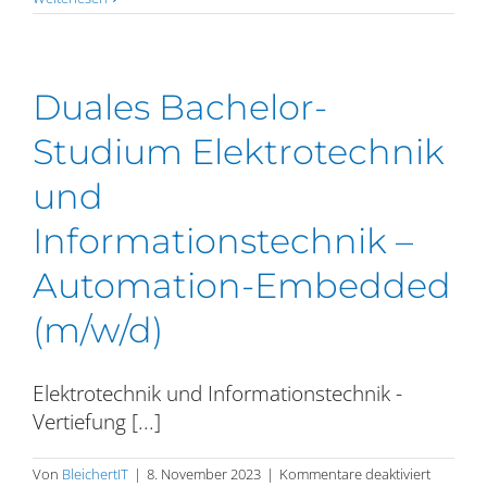
Mechat
(m/w/d)
Duales Bachelor-
Studium Elektrotechnik
und
Informationstechnik –
Automation-Embedded
(m/w/d)
Elektrotechnik und Informationstechnik -
Vertiefung [...]
für
Von
BleichertIT
|
8. November 2023
|
Kommentare deaktiviert